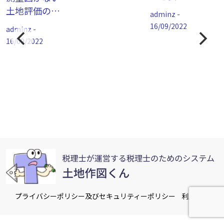
測量図の
土地評価の便
adminz -
取得方法
利な道具
16/09/2022
adminz -
に
16/09/2022
に
プライバシーポリシー及びセキュリティーポリシー
利用規約