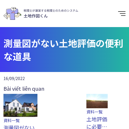
測量図がない土地評価の便利
な道具
16/09/2022
Bài viết liên quan
資料一覧
土地評価
資料一覧
に必要な
測量図がない